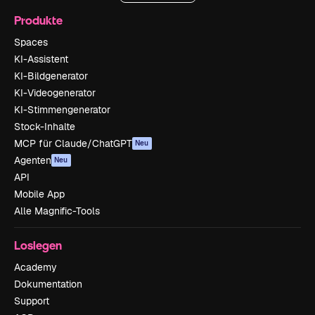
Produkte
Spaces
KI-Assistent
KI-Bildgenerator
KI-Videogenerator
KI-Stimmengenerator
Stock-Inhalte
MCP für Claude/ChatGPT
Neu
Agenten
Neu
API
Mobile App
Alle Magnific-Tools
Loslegen
Academy
Dokumentation
Support