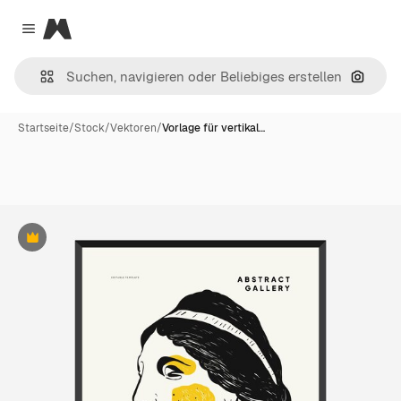
Magnific
Close menu
Nach B
Startseite
/
Stock
/
Vektoren
/
Vorlage für vertikal…
Premium