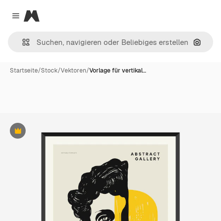
Magnific
Close menu
Nach B
Startseite
/
Stock
/
Vektoren
/
Vorlage für vertikal…
Premium