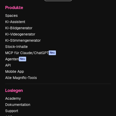
Produkte
Spaces
KI-Assistent
KI-Bildgenerator
KI-Videogenerator
KI-Stimmengenerator
Stock-Inhalte
MCP für Claude/ChatGPT
Neu
Agenten
Neu
API
Mobile App
Alle Magnific-Tools
Loslegen
Academy
Dokumentation
Support