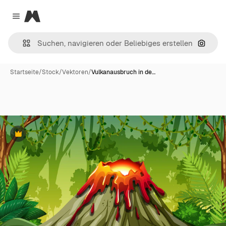
Magnific
Close menu
Nach B
Startseite
/
Stock
/
Vektoren
/
Vulkanausbruch in de…
Premium