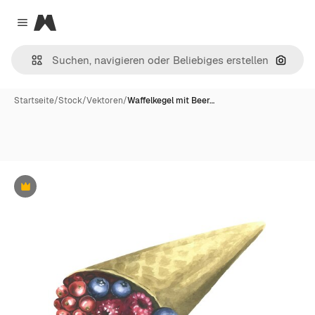
Magnific
Close menu
Nach B
Startseite
/
Stock
/
Vektoren
/
Waffelkegel mit Beer…
Premium