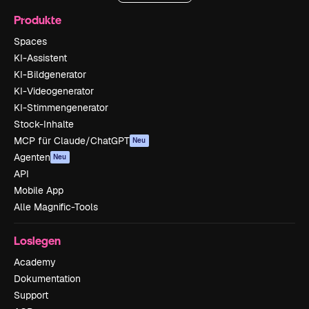
Produkte
Spaces
KI-Assistent
KI-Bildgenerator
KI-Videogenerator
KI-Stimmengenerator
Stock-Inhalte
MCP für Claude/ChatGPT
Neu
Agenten
Neu
API
Mobile App
Alle Magnific-Tools
Loslegen
Academy
Dokumentation
Support