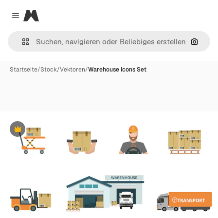
Magnific
Close menu
Nach B
Startseite
/
Stock
/
Vektoren
/
Warehouse Icons Set
Premium