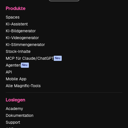
Produkte
Spaces
KI-Assistent
KI-Bildgenerator
KI-Videogenerator
KI-Stimmengenerator
Stock-Inhalte
MCP für Claude/ChatGPT
Neu
Agenten
Neu
API
Mobile App
Alle Magnific-Tools
Loslegen
Academy
Dokumentation
Support