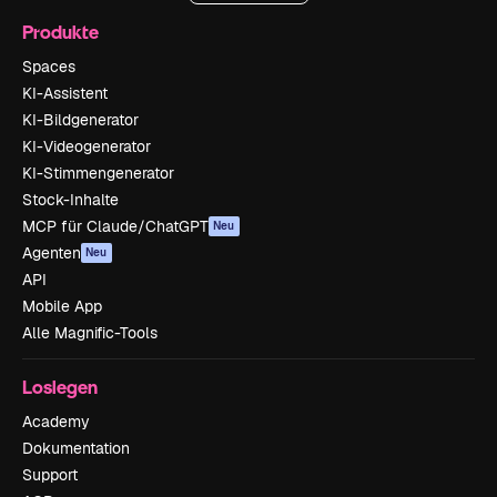
Produkte
Spaces
KI-Assistent
KI-Bildgenerator
KI-Videogenerator
KI-Stimmengenerator
Stock-Inhalte
MCP für Claude/ChatGPT
Neu
Agenten
Neu
API
Mobile App
Alle Magnific-Tools
Loslegen
Academy
Dokumentation
Support