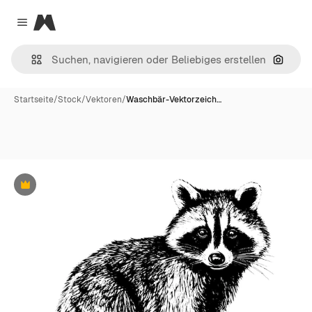
Magnific
Close menu
Nach B
Startseite
/
Stock
/
Vektoren
/
Waschbär-Vektorzeich…
Premium