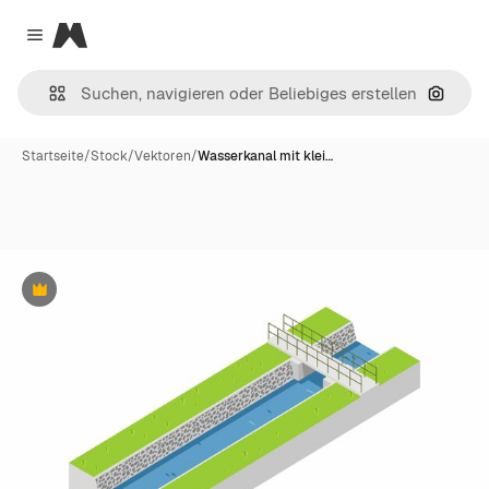
Magnific
Close menu
Nach B
Startseite
/
Stock
/
Vektoren
/
Wasserkanal mit klei…
Premium