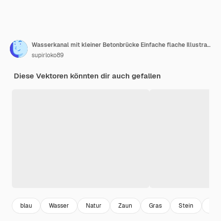
Wasserkanal mit kleiner Betonbrücke Einfache flache Illustration in isometrischer Ansicht
supirloko89
Diese Vektoren könnten dir auch gefallen
blau
Wasser
Natur
Zaun
Gras
Stein
Wo