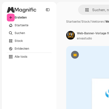
Erstellen
Startseite
/
Stock
/
Vektoren
/
We
Startseite
Suchen
Web-Banner-Vorlage f
envastudio
Stock
Entdecken
Alle tools
Premium