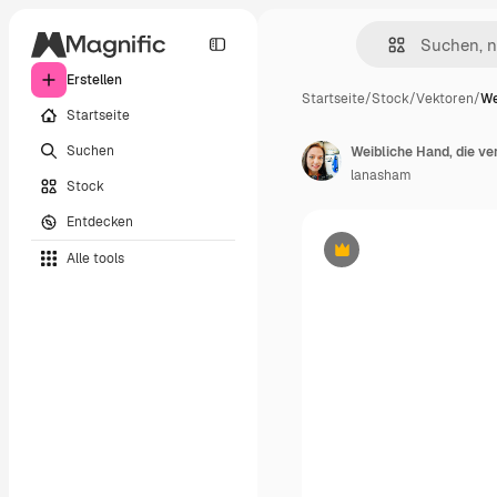
Erstellen
Startseite
/
Stock
/
Vektoren
/
We
Startseite
Suchen
lanasham
Stock
Entdecken
Alle tools
Premium