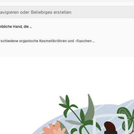
ibliche Hand, die …
Weibliche Hand, die verschiedene organische Kosmetikröhren und -flaschen mit Pflanzen und Zweigen hält. Flache Hand gezeichnete Illustration.