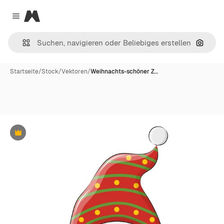
Magnific
Close menu
Nach B
Startseite
/
Stock
/
Vektoren
/
Weihnachts-schöner Z…
Premium