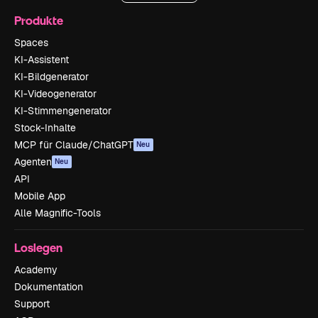
Produkte
Spaces
KI-Assistent
KI-Bildgenerator
KI-Videogenerator
KI-Stimmengenerator
Stock-Inhalte
MCP für Claude/ChatGPT
Neu
Agenten
Neu
API
Mobile App
Alle Magnific-Tools
Loslegen
Academy
Dokumentation
Support