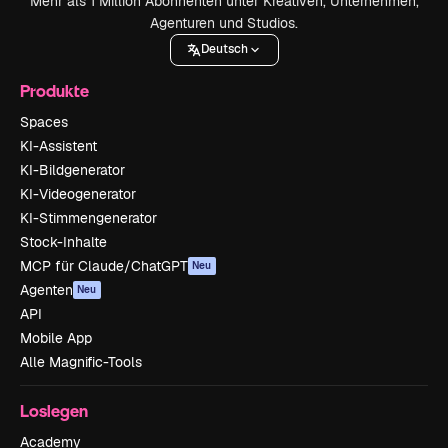
Mehr als 1 Million Abonnenten unter Kreativen, Unternehmen,
Agenturen und Studios.
Deutsch
Produkte
Spaces
KI-Assistent
KI-Bildgenerator
KI-Videogenerator
KI-Stimmengenerator
Stock-Inhalte
MCP für Claude/ChatGPT
Neu
Agenten
Neu
API
Mobile App
Alle Magnific-Tools
Loslegen
Academy