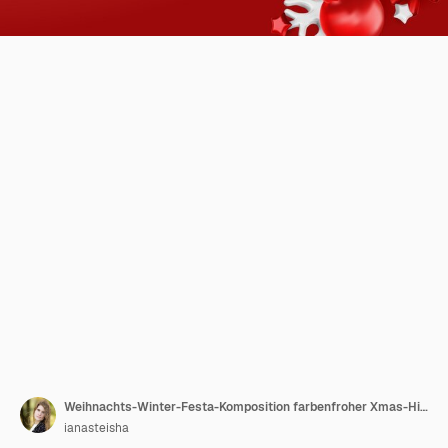
Weihnachts-Winter-Festa-Komposition farbenfroher Xmas-Hintergrund realistische 3D-Dekorationsdesignobjekte
ianasteisha