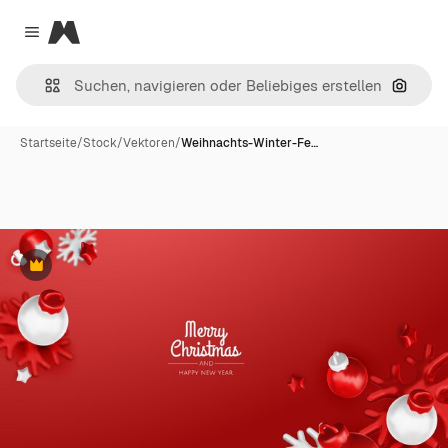
Magnific
Close menu
Nach B
Startseite
/
Stock
/
Vektoren
/
Weihnachts-Winter-Fe…
Premium