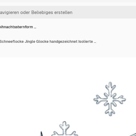
ihnachtssternform …
Weihnachtssternform Schneeflocke Jingle Glocke handgezeichnet Isolierte Vektorillustration Gravierungsstil