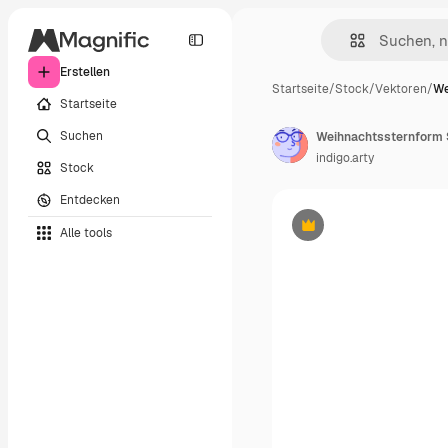
Erstellen
Startseite
/
Stock
/
Vektoren
/
We
Startseite
Suchen
indigo.arty
Stock
Entdecken
Alle tools
Premium