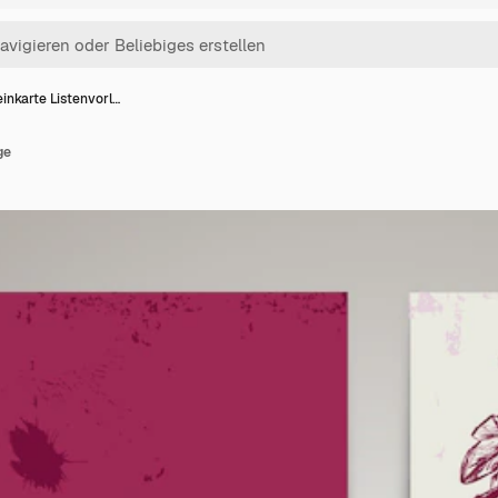
inkarte Listenvorl…
ge