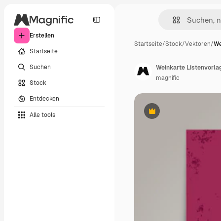
Erstellen
Startseite
/
Stock
/
Vektoren
/
We
Startseite
Suchen
Weinkarte Listenvorla
magnific
Stock
Entdecken
Alle tools
Premium