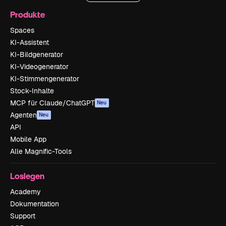
Produkte
Spaces
KI-Assistent
KI-Bildgenerator
KI-Videogenerator
KI-Stimmengenerator
Stock-Inhalte
MCP für Claude/ChatGPT
Neu
Agenten
Neu
API
Mobile App
Alle Magnific-Tools
Loslegen
Academy
Dokumentation
Support