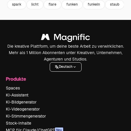
spark
licht
flare
funken
funkeln
staub
s
Die kreative Plattform, um deine beste Arbeit zu verwirklichen.
Mehr als 1 Million Abonnenten unter Kreativen, Unternehmen,
Agenturen und Studios.
Deutsch
Produkte
Spaces
KI-Assistent
KI-Bildgenerator
KI-Videogenerator
KI-Stimmengenerator
Stock-Inhalte
MCP für Claude/ChatGPT
Neu