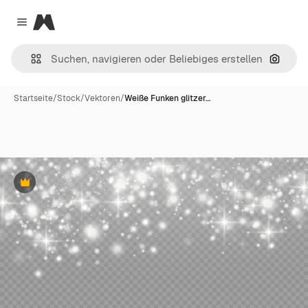
Magnific
Close menu
Nach B
Startseite
/
Stock
/
Vektoren
/
Weiße Funken glitzer…
Premium