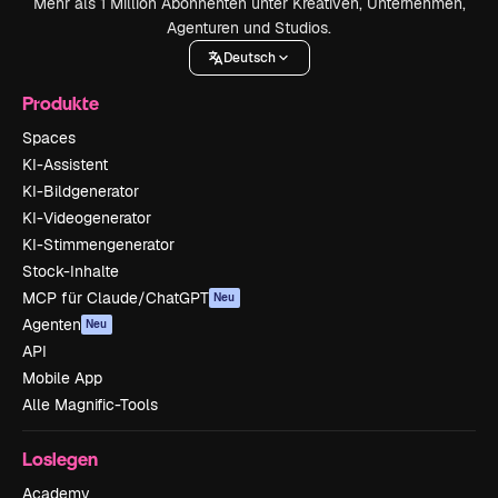
Mehr als 1 Million Abonnenten unter Kreativen, Unternehmen,
Agenturen und Studios.
Deutsch
Produkte
Spaces
KI-Assistent
KI-Bildgenerator
KI-Videogenerator
KI-Stimmengenerator
Stock-Inhalte
MCP für Claude/ChatGPT
Neu
Agenten
Neu
API
Mobile App
Alle Magnific-Tools
Loslegen
Academy