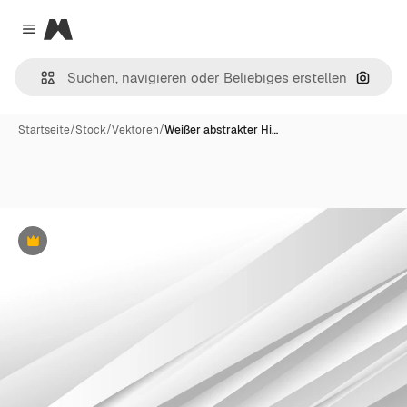
Magnific
Close menu
Nach B
Startseite
/
Stock
/
Vektoren
/
Weißer abstrakter Hi…
Premium