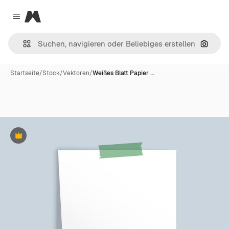
Magnific
Close menu
Nach B
Startseite
/
Stock
/
Vektoren
/
Weißes Blatt Papier …
Premium