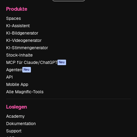
Produkte
Spaces
KI-Assistent
KI-Bildgenerator
KI-Videogenerator
KI-Stimmengenerator
Stock-Inhalte
MCP für Claude/ChatGPT
Neu
Agenten
Neu
API
Mobile App
Alle Magnific-Tools
Loslegen
Academy
Dokumentation
Support