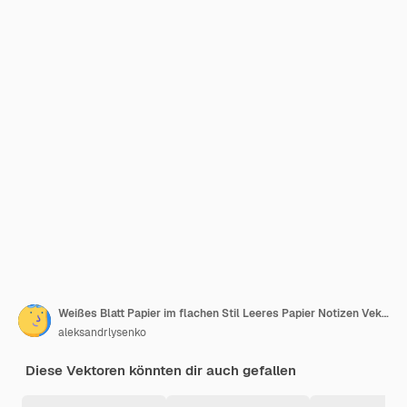
Weißes Blatt Papier im flachen Stil Leeres Papier Notizen Vektorillustration auf isolierter Hintergrund Leer Dokument Schild Geschäftskonzept
aleksandrlysenko
Diese Vektoren könnten dir auch gefallen