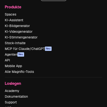
Produkte
Spaces
KI-Assistent
KI-Bildgenerator
KI-Videogenerator
KI-Stimmengenerator
Stock-Inhalte
MCP für Claude/ChatGPT
Neu
Agenten
Neu
API
Mobile App
Alle Magnific-Tools
Loslegen
Academy
Dokumentation
Support