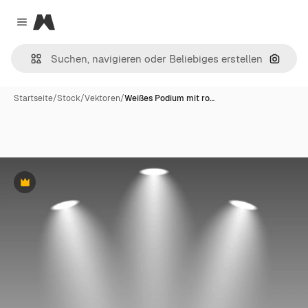
Magnific
Close menu
Nach B
Startseite
/
Stock
/
Vektoren
/
Weißes Podium mit ro…
Premium