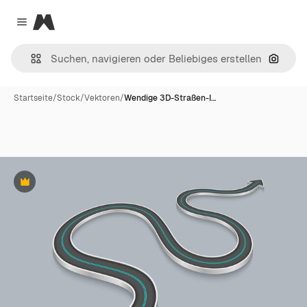
Magnific
Close menu
Nach B
Startseite
/
Stock
/
Vektoren
/
Wendige 3D-Straßen-I…
Premium