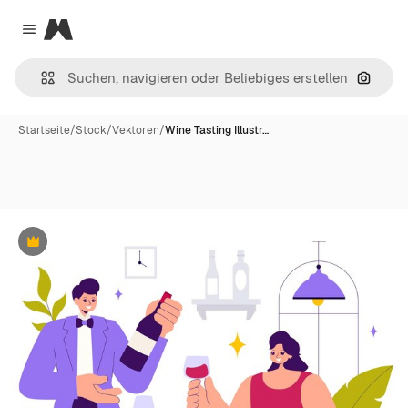
Magnific
Close menu
Nach B
Startseite
/
Stock
/
Vektoren
/
Wine Tasting Illustr…
Premium