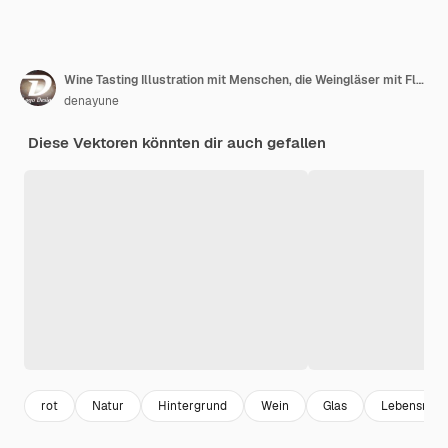
Wine Tasting Illustration mit Menschen, die Weingläser mit Flaschen und Trauben halten, um zu probieren, zu trinken, zu wirbeln und das Aroma zu genießen
denayune
Diese Vektoren könnten dir auch gefallen
rot
Natur
Hintergrund
Wein
Glas
Lebensmitte