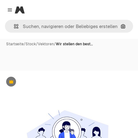
Magnific
Close menu
Nach B
Startseite
/
Stock
/
Vektoren
/
Wir stellen den best…
Premium