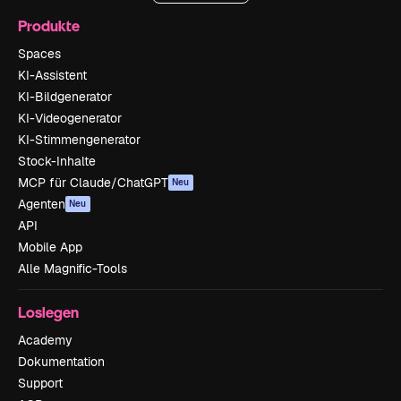
Produkte
Spaces
KI-Assistent
KI-Bildgenerator
KI-Videogenerator
KI-Stimmengenerator
Stock-Inhalte
MCP für Claude/ChatGPT
Neu
Agenten
Neu
API
Mobile App
Alle Magnific-Tools
Loslegen
Academy
Dokumentation
Support