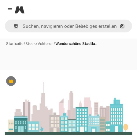
Magnific
Close menu
Nach B
Startseite
/
Stock
/
Vektoren
/
Wunderschöne Stadtla…
Premium