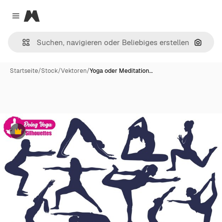
Magnific
Close menu
Nach B
Startseite
/
Stock
/
Vektoren
/
Yoga oder Meditation…
Premium