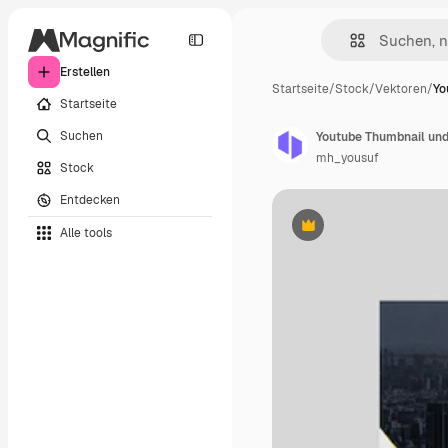
Erstellen
Startseite
/
Stock
/
Vektoren
/
Yo
Startseite
Suchen
mh_yousuf
Stock
Entdecken
Alle tools
Premium