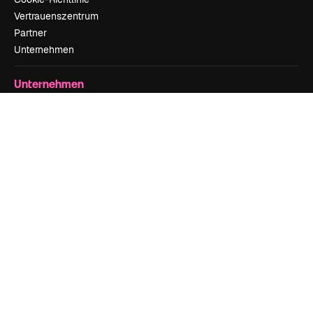
Vertrauenszentrum
Partner
Unternehmen
Unternehmen
Preise
Über uns
Reviews
Karriere
Suchtrends
Blog
Veranstaltungen
Slidesgo
Deine Inhalte verkaufen
Pressesaal
Suchst du nach magnific.ai
Kontakt aufnehmen