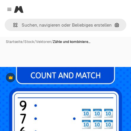
Magnific
Close menu
Nach B
Startseite
/
Stock
/
Vektoren
/
Zähle und kombiniere…
Premium