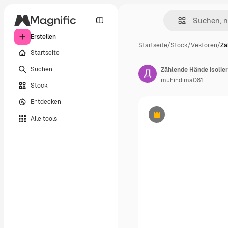
Erstellen
Startseite
/
Stock
/
Vektoren
/
Zä
Startseite
Suchen
Zählende Hände isolie
muhindima081
Stock
Entdecken
Alle tools
Premium