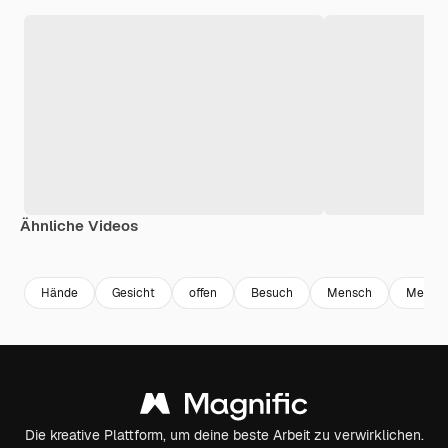
Ähnliche Videos
Premium
Premium
Premium
Premium
Hände
Gesicht
offen
Besuch
Mensch
Mensc
Die kreative Plattform, um deine beste Arbeit zu verwirklichen.