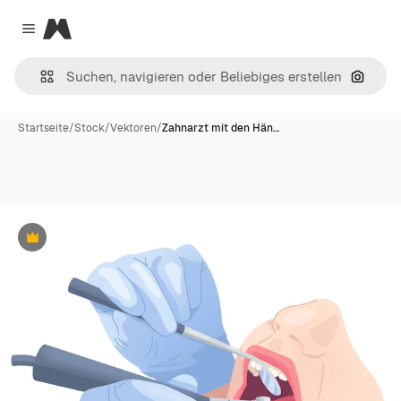
Magnific
Close menu
Nach B
Startseite
/
Stock
/
Vektoren
/
Zahnarzt mit den Hän…
Premium