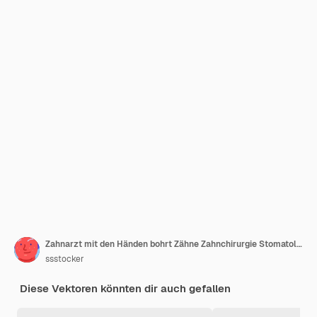
Zahnarzt mit den Händen bohrt Zähne Zahnchirurgie Stomatologe mit sterilen Handschuhen mit medizinischem Werkzeug Reinigung offenen Mund Patienten Zahnmedizin Zahnbehandlung schicke Illustration
ssstocker
Diese Vektoren könnten dir auch gefallen