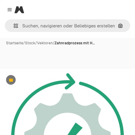
Magnific
Close menu
Nach B
Startseite
/
Stock
/
Vektoren
/
Zahnradprozess mit H…
Premium