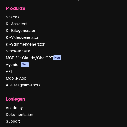
Produkte
Spaces
KI-Assistent
KI-Bildgenerator
KI-Videogenerator
KI-Stimmengenerator
Stock-Inhalte
MCP für Claude/ChatGPT
Neu
Agenten
Neu
API
Mobile App
Alle Magnific-Tools
Loslegen
Academy
Dokumentation
Support