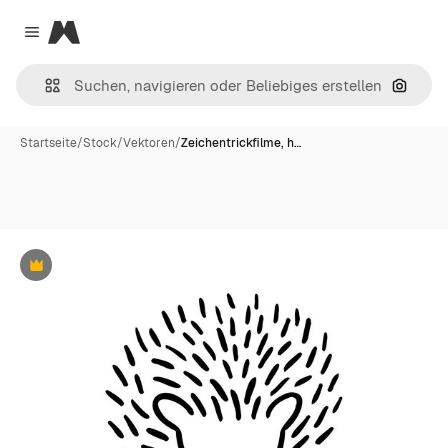
Magnific
Close menu
Nach B
Startseite
/
Stock
/
Vektoren
/
Zeichentrickfilme, h…
Premium