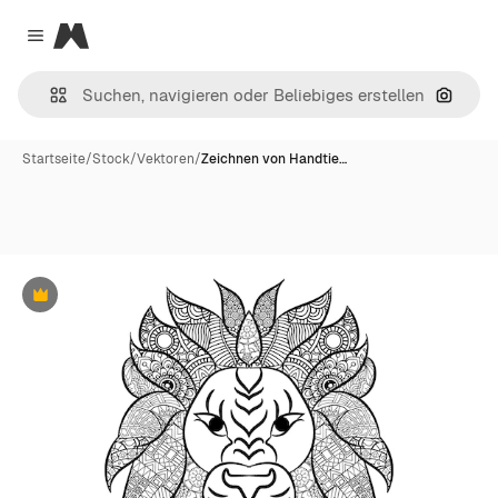
Magnific
Close menu
Nach B
Startseite
/
Stock
/
Vektoren
/
Zeichnen von Handtie…
Premium