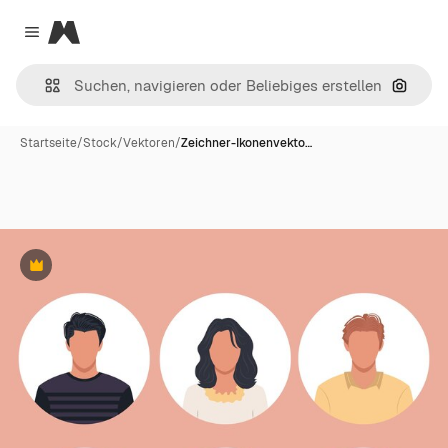
Magnific
Close menu
Nach B
Startseite
/
Stock
/
Vektoren
/
Zeichner-Ikonenvekto…
Premium