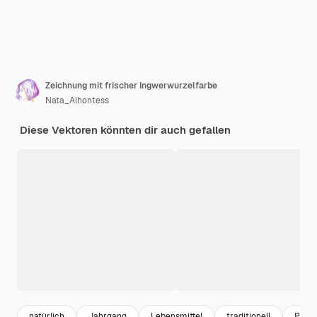
Zeichnung mit frischer Ingwerwurzelfarbe
Nata_Alhontess
Diese Vektoren könnten dir auch gefallen
natürlich
Jahrgang
Lebensmittel
traditionell
Pflan