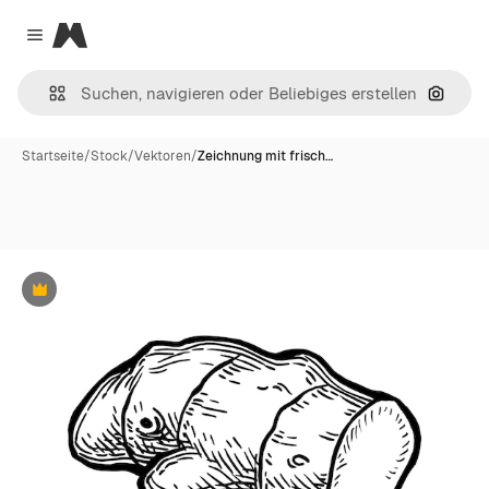
Magnific
Close menu
Nach B
Startseite
/
Stock
/
Vektoren
/
Zeichnung mit frisch…
Premium