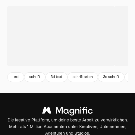
text
schrift
3d text
schriftarten
3d schrift
tex
Die kreative Plattform, um deine beste Arbeit zu verwirklichen.
Mehr als 1 Million Abonnenten unter Kreativen, Unternehmen,
Agenturen und Studios.