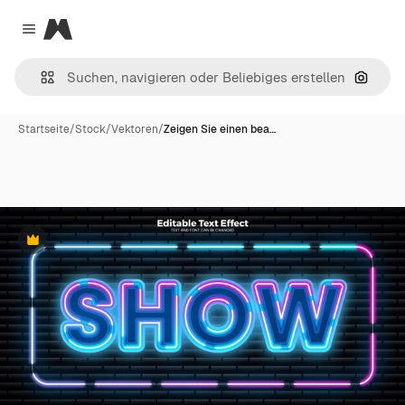
Magnific
Close menu
Nach B
Startseite
/
Stock
/
Vektoren
/
Zeigen Sie einen bea…
Premium