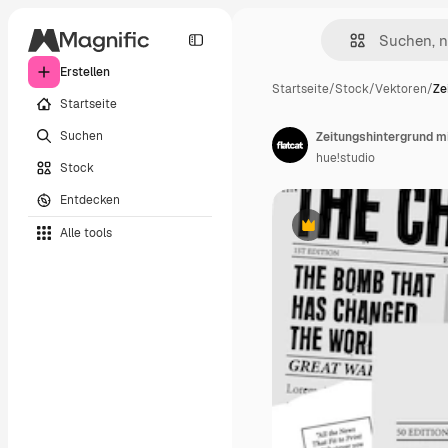
Erstellen
Startseite
/
Stock
/
Vektoren
/
Ze
Startseite
Suchen
Zeitungshintergrund mi
hue!studio
Stock
Entdecken
Alle tools
Premium