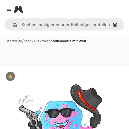
Magnific
Close menu
Nach B
Startseite
/
Stock
/
Vektoren
/
Zellenmafia mit Waff…
Premium