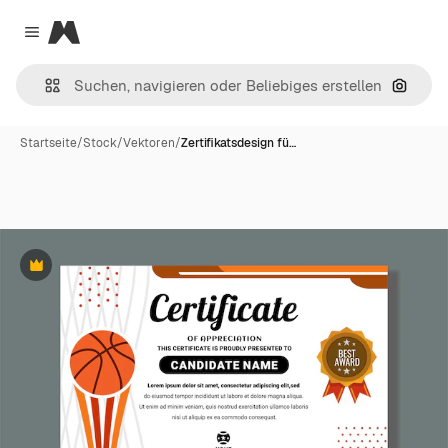
Magnific
Close menu
Nach B
Startseite
/
Stock
/
Vektoren
/
Zertifikatsdesign fü…
Premium