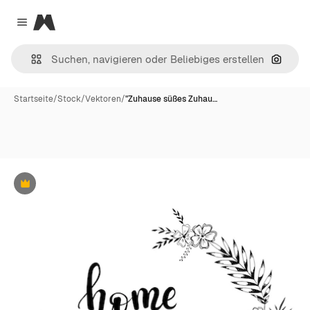
Magnific
Close menu
Nach B
Startseite
/
Stock
/
Vektoren
/
"Zuhause süßes Zuhau…
Premium