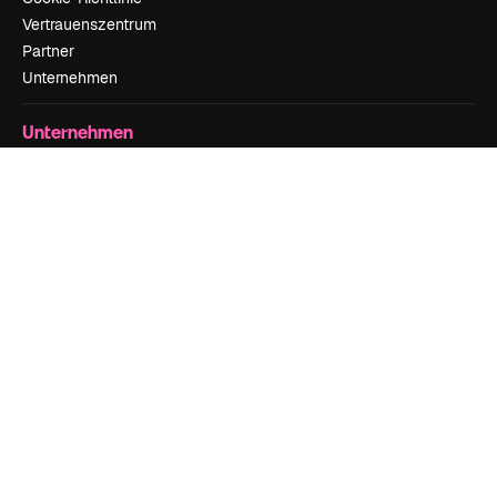
Vertrauenszentrum
Partner
Unternehmen
Unternehmen
Preise
Über uns
Reviews
Karriere
Suchtrends
Blog
Veranstaltungen
Slidesgo
Deine Inhalte verkaufen
Pressesaal
Suchst du nach magnific.ai
Kontakt aufnehmen