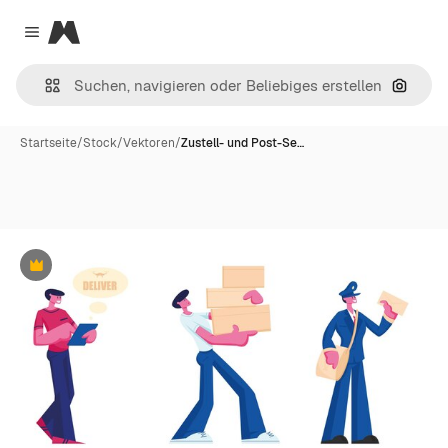
Magnific
Close menu
Nach B
Startseite
/
Stock
/
Vektoren
/
Zustell- und Post-Se…
Premium