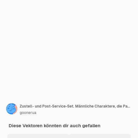
Zustell- und Post-Service-Set. Männliche Charaktere, die Pakete, Geschenkbox und Pizza-Bestellung an Kunden liefern, die auf weißem Hintergrund isoliert werden. Karikatur flache Illustration
goonerua
Diese Vektoren könnten dir auch gefallen