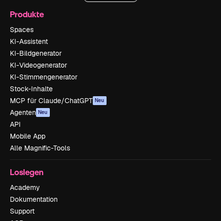
Produkte
Spaces
KI-Assistent
KI-Bildgenerator
KI-Videogenerator
KI-Stimmengenerator
Stock-Inhalte
MCP für Claude/ChatGPT
Neu
Agenten
Neu
API
Mobile App
Alle Magnific-Tools
Loslegen
Academy
Dokumentation
Support