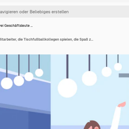
ei Geschäftsleute …
Zwei Geschäftsleute Mitarbeiter, die Tischfußballkollegen spielen, die Spaß zusammen während der Pause Geschäftsleute haben, die das Bürokooperationszentrum innen horizontal in voller Länge entspannen