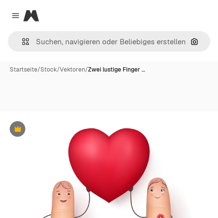
Magnific
Close menu
Nach B
Startseite
/
Stock
/
Vektoren
/
Zwei lustige Finger …
Premium