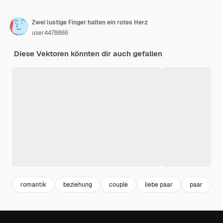
Zwei lustige Finger halten ein rotes Herz
user4478866
Diese Vektoren könnten dir auch gefallen
romantik
beziehung
couple
liebe paar
paar
i