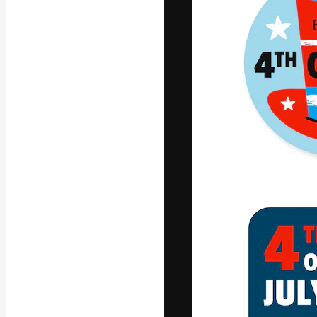
Die kreative Pl
Arbeit zu verwir
Abonnenten unt
Agenturen und 
Deutsch
Copyright © 2010