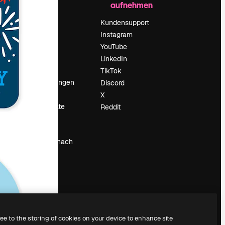
aufnehmen
Preise
Über uns
Kundensupport
Reviews
Instagram
Karriere
YouTube
ärung
Suchtrends
LinkedIn
Blog
TikTok
Veranstaltungen
Discord
um
Slidesgo
X
Deine Inhalte
Reddit
verkaufen
Pressesaal
Suchst du nach
magnific.ai
ree to the storing of cookies on your device to enhance site