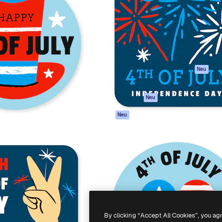
attform, um deine beste
Spaces
Academy
klichen. Mehr als 1 Million
KI-Assistent
Dokumentation
er Kreativen, Unternehmen,
KI-Bildgenerator
Support
Studios.
KI-Videogenerator
AGB
KI-
Datenschutzerkl
Stimmengenerator
Originale
Neu
Stock-Inhalte
Cookie-Richtlinie
MCP für
Vertrauenszentr
Neu
Claude/ChatGPT
Partner
Agenten
Neu
Unternehmen
API
Mobile App
Alle Magnific-Tools
-
2026
Freepik Company S.L.U.
Alle Rechte vorbehalten
.
By clicking “Accept All Cookies”, you ag