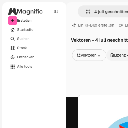
Erstellen
Ein KI-Bild erstellen
E
Startseite
Suchen
Vektoren - 4 juli geschnit
Stock
Vektoren
Lizenz
Entdecken
Alle Bilder
Alle tools
Vektoren
Illustrationen
Fotos
PSD
Vorlagen
Mockups
Videos
Filmmaterial
Motion Graphics
Videovorlagen
Icons
3D-Modelle
Schriftarten