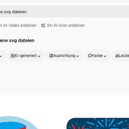
in KI-Video erstellen
Ein KI-Icon erstellen
tene svg dateien
KI-generiert
Ausrichtung
Farbe
Leut
Produkte
Loslegen