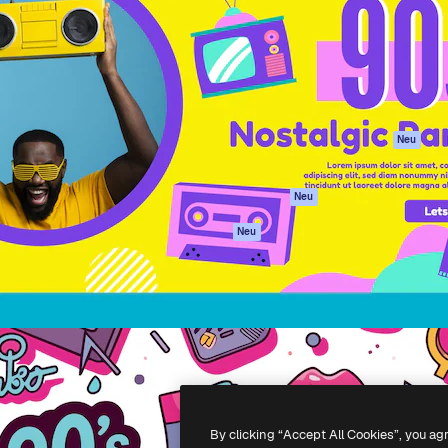
attform, um deine beste
Spaces
Academy
klichen. Mehr als 1 Million
KI-Assistent
Dokumentation
er Kreativen, Unternehmen,
KI-Bildgenerator
Support
Studios.
KI-Videogenerator
AGB
KI-
Datenschutzerkl
Stimmengenerator
Originale
Neu
Stock-Inhalte
Cookie-Richtlinie
MCP für
Vertrauenszentr
Neu
Claude/ChatGPT
Partner
Agenten
Neu
Unternehmen
API
Mobile App
Alle Magnific-Tools
-
2026
Freepik Company S.L.U.
Alle Rechte vorbehalten
.
By clicking “Accept All Cookies”, you ag