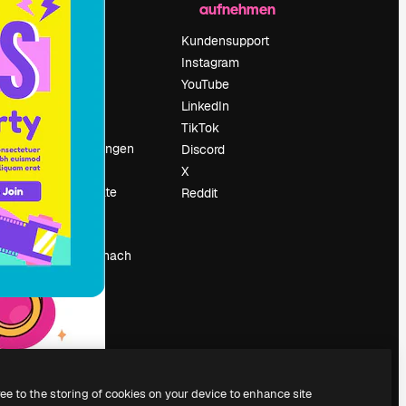
aufnehmen
Preise
Über uns
Kundensupport
Reviews
Instagram
Karriere
YouTube
ärung
Suchtrends
LinkedIn
Blog
TikTok
Veranstaltungen
Discord
um
Slidesgo
X
Deine Inhalte
Reddit
verkaufen
Pressesaal
Suchst du nach
magnific.ai
ree to the storing of cookies on your device to enhance site