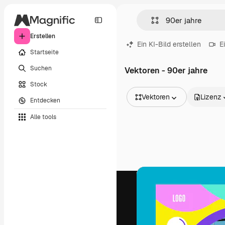
Erstellen
Ein KI-Bild erstellen
E
Startseite
Suchen
Vektoren - 90er jahre
Stock
Vektoren
Lizenz
Entdecken
Alle Bilder
Alle tools
Vektoren
Illustrationen
Fotos
PSD
Vorlagen
Mockups
Videos
Filmmaterial
Motion Graphics
Videovorlagen
Icons
3D-Modelle
Schriftarten