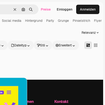
Preise
Einloggen
Anmelden
Löschen
Nach Bild suchen
Suchen
Social media
Hintergrund
Party
Grunge
Pinselstrich
Flyer
Relevanz
e
Dateityp
Stil
Erweitert
Unternehmen
Kontakt