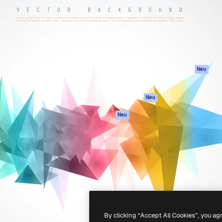
attform, um deine beste
Spaces
Academy
klichen. Mehr als 1 Million
KI-Assistent
Dokumentation
er Kreativen, Unternehmen,
KI-Bildgenerator
Support
Studios.
KI-Videogenerator
AGB
KI-
Datenschutzerkl
Stimmengenerator
Originale
Neu
Stock-Inhalte
Cookie-Richtlinie
MCP für
Vertrauenszentr
Neu
Claude/ChatGPT
Partner
Agenten
Neu
Unternehmen
API
Mobile App
Alle Magnific-Tools
-
2026
Freepik Company S.L.U.
Alle Rechte vorbehalten
.
By clicking “Accept All Cookies”, you ag