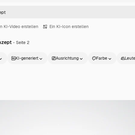
in KI-Video erstellen
Ein KI-Icon erstellen
nzept
- Seite 2
KI-generiert
Ausrichtung
Farbe
Leut
Produkte
Loslegen