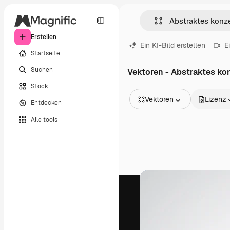
Erstellen
Ein KI-Bild erstellen
E
Startseite
Suchen
Vektoren - Abstraktes ko
Stock
Vektoren
Lizenz
Entdecken
Alle Bilder
Alle tools
Vektoren
Illustrationen
Fotos
PSD
Vorlagen
Mockups
Videos
Filmmaterial
Motion Graphics
Videovorlagen
Icons
3D-Modelle
Schriftarten