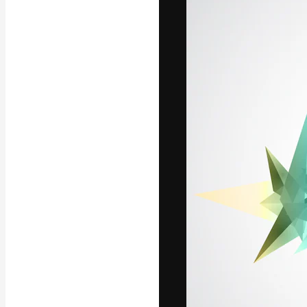
Die kreative Pl
Arbeit zu verwir
Abonnenten unt
Agenturen und 
Deutsch
Copyright © 2010