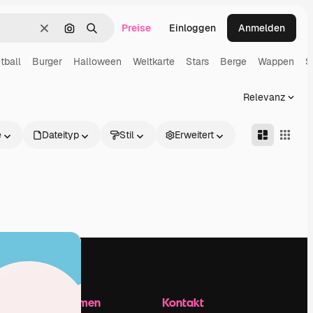
Preise
Einloggen
Anmelden
Löschen
Nach Bild suchen
Suchen
tball
Burger
Halloween
Weltkarte
Stars
Berge
Wappen
S
Relevanz
e
Dateityp
Stil
Erweitert
Unternehmen
Kontakt