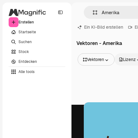
Erstellen
Ein KI-Bild erstellen
E
Startseite
Suchen
Vektoren - Amerika
Stock
Vektoren
Lizenz
Entdecken
Alle Bilder
Alle tools
Vektoren
Illustrationen
Fotos
PSD
Vorlagen
Mockups
Videos
Filmmaterial
Motion Graphics
Videovorlagen
Icons
3D-Modelle
Schriftarten