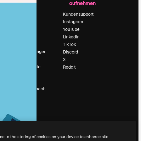
aufnehmen
Preise
Über uns
Kundensupport
Reviews
Instagram
Karriere
YouTube
ärung
Suchtrends
LinkedIn
Blog
TikTok
Veranstaltungen
Discord
um
Slidesgo
X
Deine Inhalte
Reddit
verkaufen
Pressesaal
Suchst du nach
magnific.ai
ree to the storing of cookies on your device to enhance site