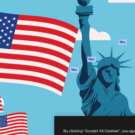
attform, um deine beste
Spaces
Academy
klichen. Mehr als 1 Million
KI-Assistent
Dokumentation
er Kreativen, Unternehmen,
KI-Bildgenerator
Support
Studios.
KI-Videogenerator
AGB
KI-
Datenschutzerkl
Stimmengenerator
Originale
Neu
Stock-Inhalte
Cookie-Richtlinie
MCP für
Vertrauenszentr
Neu
Claude/ChatGPT
Partner
Agenten
Neu
Unternehmen
API
Mobile App
Alle Magnific-Tools
-
2026
Freepik Company S.L.U.
Alle Rechte vorbehalten
.
By clicking “Accept All Cookies”, you ag