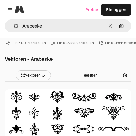
Magnific
Preise
Einloggen
Close menu
Löschen
Nach B
Ein KI-Bild erstellen
Ein KI-Video erstellen
Ein KI-Icon erstel
Vektoren - Arabeske
Vektoren
Filter