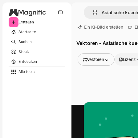
Erstellen
Ein KI-Bild erstellen
E
Startseite
Suchen
Vektoren - Asiatische ku
Stock
Vektoren
Lizenz
Entdecken
Alle Bilder
Alle tools
Vektoren
Illustrationen
Fotos
PSD
Vorlagen
Mockups
Videos
Filmmaterial
Motion Graphics
Videovorlagen
Icons
3D-Modelle
Schriftarten