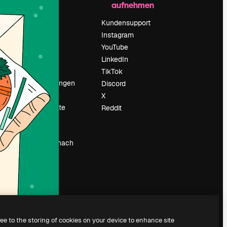
aufnehmen
Preise
Über uns
Kundensupport
Reviews
Instagram
Karriere
YouTube
ärung
Suchtrends
LinkedIn
Blog
TikTok
Veranstaltungen
Discord
um
Slidesgo
X
Deine Inhalte
Reddit
verkaufen
Pressesaal
Suchst du nach
magnific.ai
ree to the storing of cookies on your device to enhance site