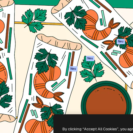
attform, um deine beste
Spaces
Academy
klichen. Mehr als 1 Million
KI-Assistent
Dokumentation
er Kreativen, Unternehmen,
KI-Bildgenerator
Support
Studios.
KI-Videogenerator
AGB
KI-
Datenschutzerkl
Stimmengenerator
Originale
Neu
Stock-Inhalte
Cookie-Richtlinie
MCP für
Vertrauenszentr
Neu
Claude/ChatGPT
Partner
Agenten
Neu
Unternehmen
API
Mobile App
Alle Magnific-Tools
-
2026
Freepik Company S.L.U.
Alle Rechte vorbehalten
.
By clicking “Accept All Cookies”, you ag