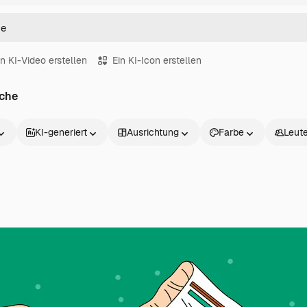
in KI-Video erstellen
Ein KI-Icon erstellen
eche
KI-generiert
Ausrichtung
Farbe
Leut
Produkte
Loslegen