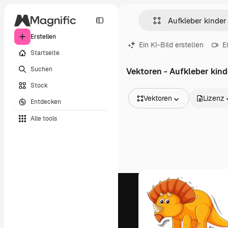
Erstellen
Ein KI-Bild erstellen
E
Startseite
Suchen
Vektoren - Aufkleber kind
Stock
Vektoren
Lizenz
Entdecken
Alle Bilder
Alle tools
Vektoren
Illustrationen
Fotos
PSD
Vorlagen
Mockups
Videos
Filmmaterial
Motion Graphics
Videovorlagen
Icons
3D-Modelle
Schriftarten