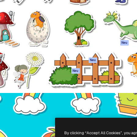
attform, um deine beste
Spaces
Academy
klichen. Mehr als 1 Million
KI-Assistent
Dokumentation
er Kreativen, Unternehmen,
KI-Bildgenerator
Support
Studios.
KI-Videogenerator
AGB
KI-
Datenschutzerkl
Stimmengenerator
Originale
Neu
Stock-Inhalte
Cookie-Richtlinie
MCP für
Vertrauenszentr
Neu
Claude/ChatGPT
Partner
Agenten
Neu
Unternehmen
API
Mobile App
Alle Magnific-Tools
-
2026
Freepik Company S.L.U.
Alle Rechte vorbehalten
.
By clicking “Accept All Cookies”, you ag