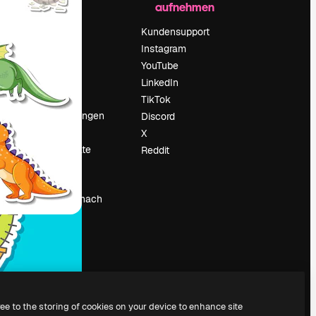
aufnehmen
Preise
Über uns
Kundensupport
Reviews
Instagram
Karriere
YouTube
ärung
Suchtrends
LinkedIn
Blog
TikTok
Veranstaltungen
Discord
um
Slidesgo
X
Deine Inhalte
Reddit
verkaufen
Pressesaal
Suchst du nach
magnific.ai
ree to the storing of cookies on your device to enhance site