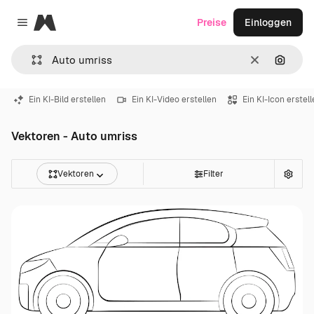
Magnific
Preise
Einloggen
Close menu
Löschen
Nach B
Ein KI-Bild erstellen
Ein KI-Video erstellen
Ein KI-Icon erstel
Vektoren - Auto umriss
Vektoren
Filter