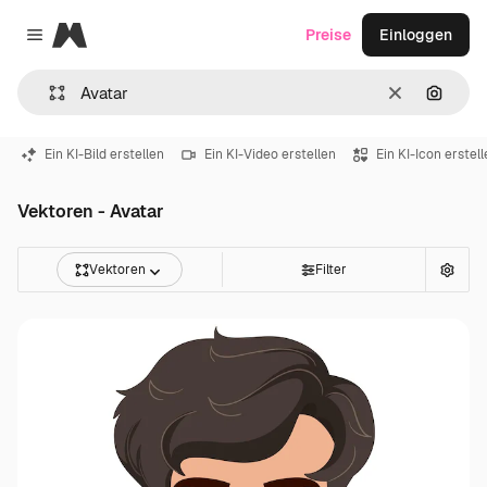
Magnific
Preise
Einloggen
Close menu
Löschen
Nach B
Ein KI-Bild erstellen
Ein KI-Video erstellen
Ein KI-Icon erstel
Vektoren - Avatar
Vektoren
Filter