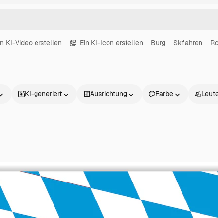
in KI-Video erstellen
Ein KI-Icon erstellen
Burg
Skifahren
Ro
KI-generiert
Ausrichtung
Farbe
Leut
Produkte
Loslegen