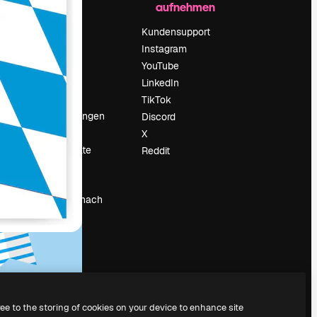
aufnehmen
Preise
Über uns
Kundensupport
Reviews
Instagram
Karriere
YouTube
ärung
Suchtrends
LinkedIn
Blog
TikTok
Veranstaltungen
Discord
um
Slidesgo
X
Deine Inhalte
Reddit
verkaufen
Pressesaal
Suchst du nach
magnific.ai
ree to the storing of cookies on your device to enhance site