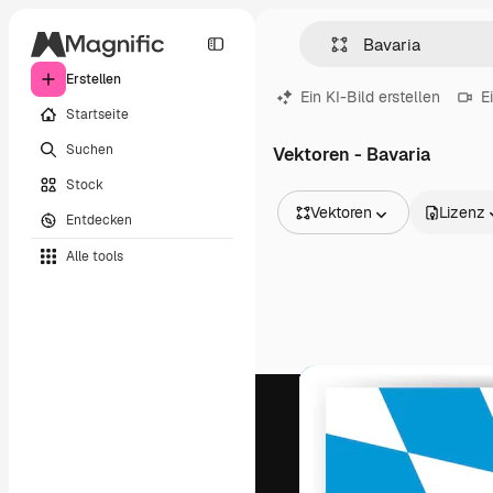
Erstellen
Ein KI-Bild erstellen
E
Startseite
Suchen
Vektoren - Bavaria
Stock
Vektoren
Lizenz
Entdecken
Alle Bilder
Alle tools
Vektoren
Illustrationen
Fotos
PSD
Vorlagen
Mockups
Videos
Filmmaterial
Motion Graphics
Videovorlagen
Icons
3D-Modelle
Schriftarten