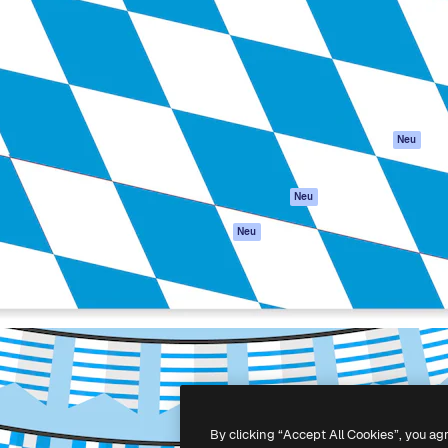
attform, um deine beste
Spaces
Academy
klichen. Mehr als 1 Million
KI-Assistent
Dokumentation
er Kreativen, Unternehmen,
KI-Bildgenerator
Support
Studios.
KI-Videogenerator
AGB
KI-
Datenschutzerkl
Stimmengenerator
Originale
Neu
Stock-Inhalte
Cookie-Richtlinie
MCP für
Vertrauenszentr
Neu
Claude/ChatGPT
Partner
Agenten
Neu
Unternehmen
API
Mobile App
Alle Magnific-Tools
-
2026
Freepik Company S.L.U.
Alle Rechte vorbehalten
.
By clicking “Accept All Cookies”, you ag